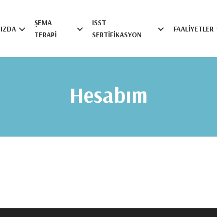
ŞEMA
ISST
IZDA
FAALIYETLER
TERAPI
SERTIFIKASYON
Hesabım