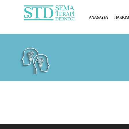
Şema Terapi Derneği
ANASAYFA
HAKKIM