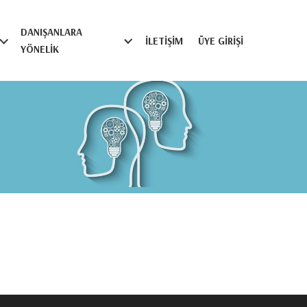
DANIŞANLARA
İLETIŞIM
ÜYE GIRIŞI
YÖNELIK