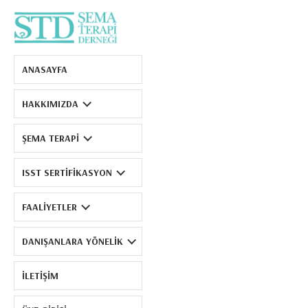
Şema Terapi Derneği
ANASAYFA
HAKKIMIZDA
ŞEMA TERAPI
ISST SERTIFIKASYON
FAALIYETLER
DANIŞANLARA YÖNELIK
İLETIŞIM