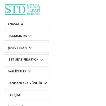
Şema Terapi Derneği
ANASAYFA
HAKKIMIZDA
ŞEMA TERAPI
ISST SERTIFIKASYON
FAALIYETLER
DANIŞANLARA YÖNELIK
İLETIŞIM