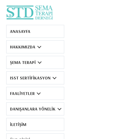
Şema Terapi Derneği
ANASAYFA
HAKKIMIZDA
ŞEMA TERAPI
ISST SERTIFIKASYON
FAALIYETLER
DANIŞANLARA YÖNELIK
İLETIŞIM