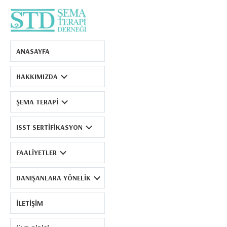
Şema Terapi Derneği
ANASAYFA
HAKKIMIZDA
ŞEMA TERAPI
ISST SERTIFIKASYON
FAALIYETLER
DANIŞANLARA YÖNELIK
İLETIŞIM