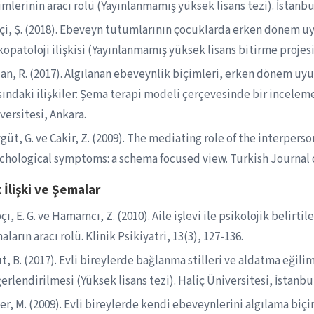
imlerinin aracı rolü (Yayınlanmamış yüksek lisans tezi). İstanbul
tçi, Ş. (2018). Ebeveyn tutumlarının çocuklarda erken dönem u
kopatoloji ilişkisi (Yayınlanmamış yüksek lisans bitirme projesi
lan, R. (2017). Algılanan ebeveynlik biçimleri, erken dönem uyu
sındaki ilişkiler: Şema terapi modeli çerçevesinde bir incelem
versitesi, Ankara.
güt, G. ve Cakir, Z. (2009). The mediating role of the interpe
chological symptoms: a schema focused view. Turkish Journal of
k İlişki ve Şemalar
çı, E. G. ve Hamamcı, Z. (2010). Aile işlevi ile psikolojik belir
aların aracı rolü. Klinik Psikiyatri, 13(3), 127-136.
ıt, B. (2017). Evli bireylerde bağlanma stilleri ve aldatma eği
erlendirilmesi (Yüksek lisans tezi). Haliç Üniversitesi, İstanbu
er, M. (2009). Evli bireylerde kendi ebeveynlerini algılama b