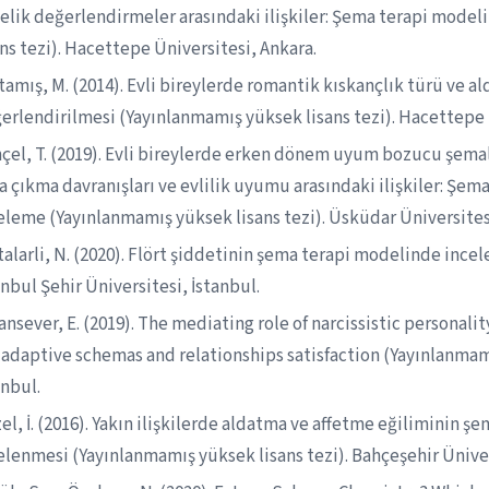
elik değerlendirmeler arasındaki ilişkiler: Şema terapi mode
ans tezi). Hacettepe Üniversitesi, Ankara.
tamış, M. (2014). Evli bireylerde romantik kıskançlık türü ve 
erlendirilmesi (Yayınlanmamış yüksek lisans tezi). Hacettepe 
çel, T. (2019). Evli bireylerde erken dönem uyum bozucu şemal
a çıkma davranışları ve evlilik uyumu arasındaki ilişkiler: Şem
eleme (Yayınlanmamış yüksek lisans tezi). Üsküdar Üniversitesi
talarli, N. (2020). Flört şiddetinin şema terapi modelinde ince
anbul Şehir Üniversitesi, İstanbul.
ansever, E. (2019). The mediating role of narcissistic personali
adaptive schemas and relationships satisfaction (Yayınlanmamı
anbul.
el, İ. (2016). Yakın ilişkilerde aldatma ve affetme eğiliminin 
elenmesi (Yayınlanmamış yüksek lisans tezi). Bahçeşehir Üniver