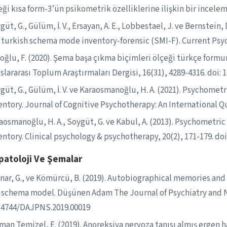
eği kısa form-3’ün psikometrik özelliklerine ilişkin bir inceleme
güt, G., Gülüm, İ. V., Ersayan, A. E., Lobbestael, J. ve Bernstein
 turkish schema mode inventory-forensic (SMI-F). Current Psych
oğlu, F. (2020). Şema başa çıkma biçimleri ölçeği türkçe formu
slararası Toplum Araştırmaları Dergisi, 16(31), 4289-4316. doi:
güt, G., Gülüm, İ. V. ve Karaosmanoğlu, H. A. (2021). Psychomet
entory. Journal of Cognitive Psychotherapy: An International Qu
aosmanoğlu, H. A., Soygüt, G. ve Kabul, A. (2013). Psychometri
entory. Clinical psychology & psychotherapy, 20(2), 171-179. doi
patoloji Ve Şemalar
nar, G., ve Kömürcü, B. (2019). Autobiographical memories and
 schema model. Düşünen Adam The Journal of Psychiatry and Neu
14744/DAJPNS.2019.00019
man Temizel, E. (2019). Anoreksiya nervoza tanısı almış ergen 