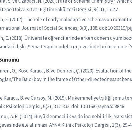
ük, S. ve Özabacı, N. (2020). Fate or Schema Chemistry? Which 
itepe Üniversitesi Eğitim Fakültesi Dergisi, 9(11), 17-42.
n, E. (2017). The role of early maladaptive schemas on romantic
ernational Journal of Social Sciences, 3(3), 108. doi: 10.20319/pi
n, E. (2018). Üniversite öğrencilerinde erken dönem uyum bozuc
sındaki ilişki: Şema terapi modeli çerçevesinde bir inceleme (Yü
 Sunumu
ren, Ö., Köse Karaca, B. ve Demren, Ç. (2020). Evaluation of the r
oğlan/The Bald-boy in the frame of Other-directedness schema
.
e Karaca, B. ve Gürsoy, M. (2019). Mükemmeliyetçiliği şema ter
nik Psikoloji Dergisi, 6(3), 312-333. doi: 10.31682/ayna.558846
mur, A. R. (2014). Büyüklenmecilik ya da incinebilirlik: Narsisi
çevesinde ele alınması. AYNA Klinik Psikoloji Dergisi, 1(3), 29-4