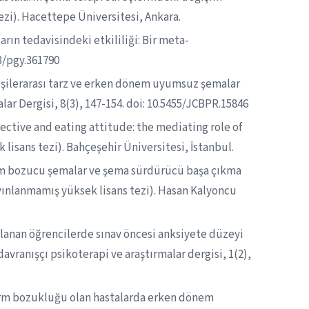
zi). Hacettepe Üniversitesi, Ankara.
rın tedavisindeki etkililiği: Bir meta-
63/pgy.361790
n kişilerarası tarz ve erken dönem uyumsuz şemalar
lar Dergisi, 8(3), 147-154. doi: 10.5455/JCBPR.15846
ective and eating attitude: the mediating role of
isans tezi). Bahçeşehir Üniversitesi, İstanbul.
um bozucu şemalar ve şema sürdürücü başa çıkma
yınlanmamış yüksek lisans tezi). Hasan Kalyoncu
azırlanan öğrencilerde sınav öncesi anksiyete düzeyi
avranışçı psikoterapi ve araştırmalar dergisi, 1(2),
toform bozukluğu olan hastalarda erken dönem