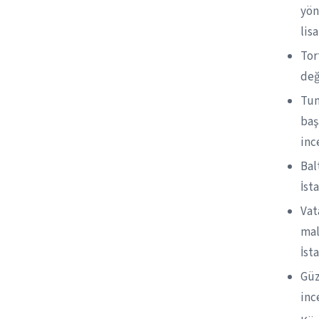
yön
lis
Tor
değ
Tun
baş
inc
Bal
İst
Vat
mal
İst
Güz
inc