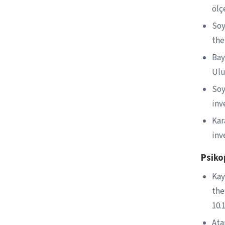
ölç
Soy
the
Bay
Ulu
Soy
inv
Kar
inv
Psiko
Kay
the
10.
Ata