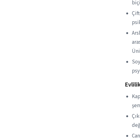
biç
Çif
psi
Ars
ara
Üni
Soy
psy
Evlili
Kap
şem
Çık
değ
Can