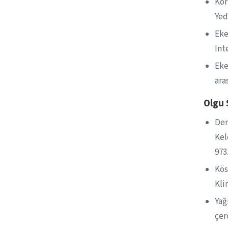
Kör
Yed
Eke
Int
Eke
ara
Olgu
Dem
Kel
973
Kös
Kli
Yağ
çer