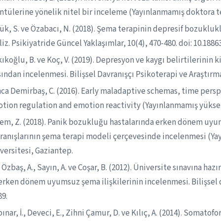
ntülerine yönelik nitel bir inceleme (Yayınlanmamış doktora te
ük, S. ve Özabacı, N. (2018). Şema terapinin depresif bozuklukla
liz. Psikiyatride Güncel Yaklaşımlar, 10(4), 470-480. doi: 10.188
kıkoğlu, B. ve Koç, V. (2019). Depresyon ve kaygı belirtilerini
sından incelenmesi. Bilişsel Davranışçı Psikoterapi ve Araştırma
ca Demirbaş, C. (2016). Early maladaptive schemas, time persp
tion regulation and emotion reactivity (Yayınlanmamış yüksek l
em, Z. (2018). Panik bozukluğu hastalarında erken dönem uy
ranışlarının şema terapi modeli çerçevesinde incelenmesi (Ya
versitesi, Gaziantep.
ı Özbaş, A., Sayın, A. ve Coşar, B. (2012). Üniversite sınavına h
 erken dönem uyumsuz şema ilişkilerinin incelenmesi. Bilişsel d
89.
pınar, İ., Deveci, E., Zihni Çamur, D. ve Kılıç, A. (2014). Soma