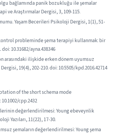
ir olgu bağlamında panik bozukluğu ile şemalar
api ve Araştırmalar Dergisi, 3, 109-115.
umu. Yaşam Becerileri Psikoloji Dergisi, 1(1), 51-
e kontrol probleminde şema terapiyi kullanmak: bir
. doi: 10.31682/ayna.438346
yon arasındaki ilişkide erken dönem uyumsuz
 Dergisi, 19(4), 202-210. doi: 10.5505/kpd.2016.42714
daptation of the short schema mode
: 10.1002/cpp.2432
imlerinin değerlendirilmesi: Young ebeveynlik
oji Yazıları, 11(22), 17-30.
yumsuz şemaların değerlendirilmesi: Young şema