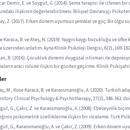
car Demir, E. ve Soygüt, G. (2014). Şema terapisi ile izlenen b
sındaki ilişkinin değerlendirilmesi. Bilişsel Davranışçı Psikoter
ay, Z. (2017). Erken dönem uyumsuz şemalar ve göç: Bir olgu sun
e Karaca, B. ve Ateş, N. (2019). Yaygın kaygı bozukluğu ve öfk
a üzerinden anlatım. Ayna Klinik Psikoloji Dergisi, 6(2), 169-182
lan, R. (2016). Çocukluk dönemi duygusal istismarı ile depres
aların aracı rolüne ilişkin bir gözden geçirme. Klinik Psikiyatri
ler
aç, M., Köse Karaca, B. ve Karaosmanoğlu, A. (2020). Turkish a
entory. Clinical Psychology & Psychotherapy, 27(3), 346-363. doi
güt, G., Çakır, Z. ve Karaosmanoğlu, A. (2008). Ebeveynlik biç
eğinin psikometrik özelliklerine ilişkin bir inceleme. Türk Psikol
güt, G., Karaosmanoğlu, A. ve Çakir, Z. (2009). Erken dönem u