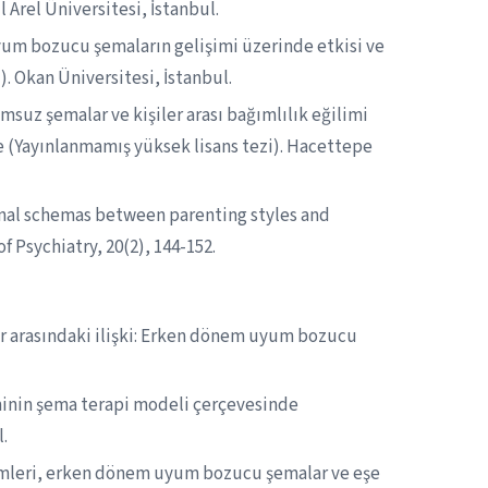
 Arel Üniversitesi, İstanbul.
yum bozucu şemaların gelişimi üzerinde etkisi ve
). Okan Üniversitesi, İstanbul.
msuz şemalar ve kişiler arası bağımlılık eğilimi
e (Yayınlanmamış yüksek lisans tezi). Hacettepe
rsonal schemas between parenting styles and
 Psychiatry, 20(2), 144-152.
tiler arasındaki ilişki: Erken dönem uyum bozucu
liminin şema terapi modeli çerçevesinde
l.
içimleri, erken dönem uyum bozucu şemalar ve eşe