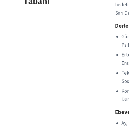
Tabanı
hedefi
Sarı D
Derl
Gün
Psi
Ert
Ens
Tek
Sos
Köm
Der
Ebeve
Ay,