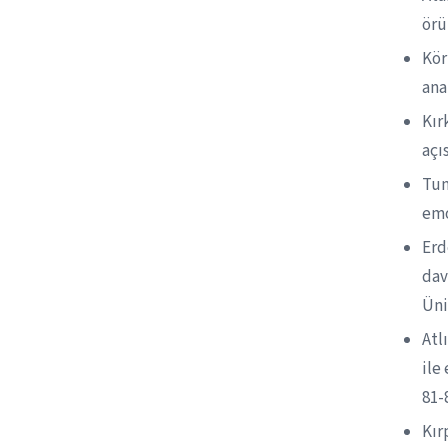
örü
Kör
ana
Kır
açı
Tun
emo
Erd
dav
Üni
Atl
ile
81-
Kır