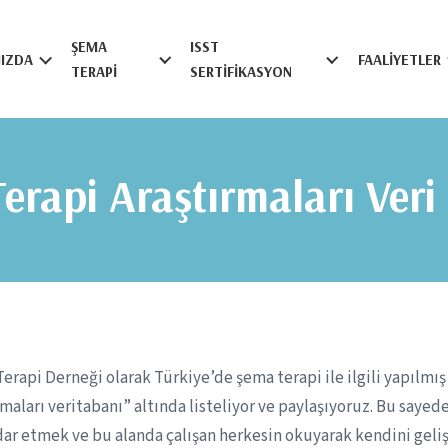
ŞEMA
ISST
IZDA
FAALIYETLER
TERAPI
SERTIFIKASYON
erapi Araştırmaları Veri
erapi Derneği olarak Türkiye’de şema terapi ile ilgili yapılmış
rmaları veritabanı” altında listeliyor ve paylaşıyoruz. Bu sayed
ar etmek ve bu alanda çalışan herkesin okuyarak kendini gel