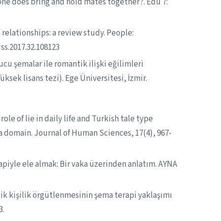
one does bring and hold mates together?. Edu 7:
 relationships: a review study. People:
jss.2017.32.108123
u şemalar ile romantik ilişki eğilimleri
ksek lisans tezi). Ege Üniversitesi, İzmir.
ole of lie in daily life and Turkish tale type
 domain. Journal of Human Sciences, 17(4), 967-
apiyle ele almak: Bir vaka üzerinden anlatım. AYNA
stik kişilik örgütlenmesinin şema terapi yaklaşımı
3.