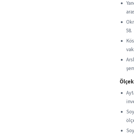
Yan
ara
Okr
58.
Kös
vak
Ars
şem
Ölçek
Ayt
inv
Soy
ölç
Soy