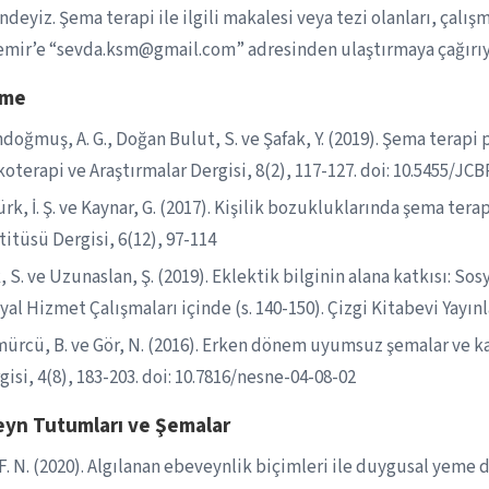
ndeyiz. Şema terapi ile ilgili makalesi veya tezi olanları, çalış
emir’e “sevda.ksm@gmail.com” adresinden ulaştırmaya çağırıy
eme
doğmuş, A. G., Doğan Bulut, S. ve Şafak, Y. (2019). Şema terapi 
koterapi ve Araştırmalar Dergisi, 8(2), 117-127. doi: 10.5455/JC
ürk, İ. Ş. ve Kaynar, G. (2017). Kişilik bozukluklarında şema ter
titüsü Dergisi, 6(12), 97-114
, S. ve Uzunaslan, Ş. (2019). Eklektik bilginin alana katkısı: 
yal Hizmet Çalışmaları içinde (s. 140-150). Çizgi Kitabevi Yayınl
ürcü, B. ve Gör, N. (2016). Erken dönem uyumsuz şemalar ve ka
gisi, 4(8), 183-203. doi: 10.7816/nesne-04-08-02
yn Tutumları ve Şemalar
 F. N. (2020). Algılanan ebeveynlik biçimleri ile duygusal yeme 