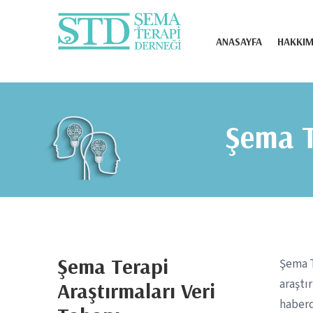
Şema Terapi Derneği
ANASAYFA
HAKKIM
Şema T
Şema Terapi
Şema T
araştı
Araştırmaları Veri
haberd