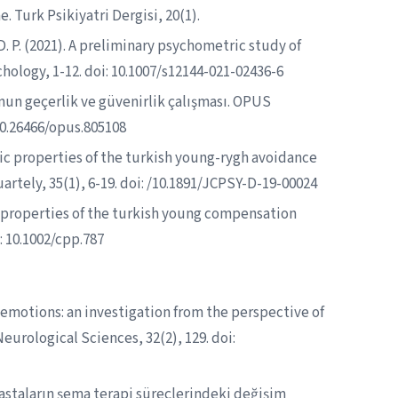
. Turk Psikiyatri Dergisi, 20(1).
, D. P. (2021). A preliminary psychometric study of
ology, 1-12. doi: 10.1007/s12144-021-02436-6
nun geçerlik ve güvenirlik çalışması. OPUS
 10.26466/opus.805108
ric properties of the turkish young-rygh avoidance
artely, 35(1), 6-19. doi: /10.1891/JCPSY-D-19-00024
c properties of the turkish young compensation
: 10.1002/cpp.787
 emotions: an investigation from the perspective of
rological Sciences, 32(2), 129. doi:
hastaların şema terapi süreçlerindeki değişim