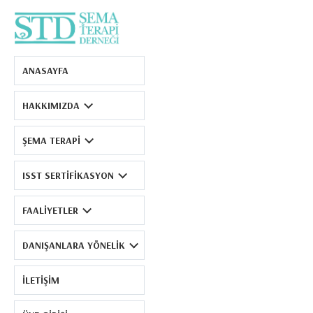
Şema Terapi Derneği
ANASAYFA
HAKKIMIZDA
ŞEMA TERAPI
ISST SERTIFIKASYON
FAALIYETLER
DANIŞANLARA YÖNELIK
İLETIŞIM