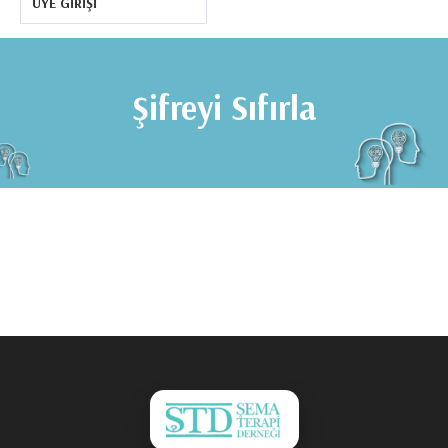
ÜYE GIRIŞI
Şifreyi Sıfırla