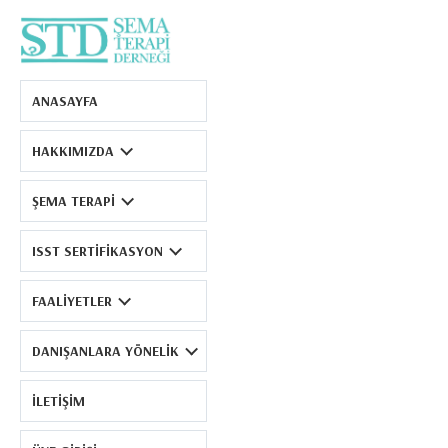
Şema Terapi Derneği
ANASAYFA
HAKKIMIZDA
ŞEMA TERAPI
ISST SERTIFIKASYON
FAALIYETLER
DANIŞANLARA YÖNELIK
İLETIŞIM